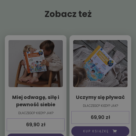
Zobacz też
Miej odwagę, siłę i
Uczymy się pływać
pewność siebie
DLACZEGO? KIEDY? JAK?
DLACZEGO? KIEDY? JAK?
69,90
zł
69,90
zł
KUP KSIĄŻKĘ