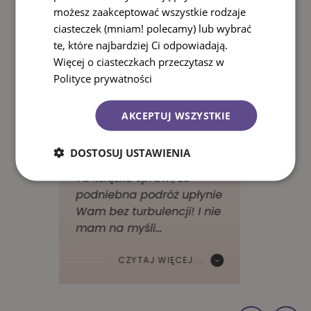
możesz zaakceptować wszystkie rodzaje
ciasteczek (mniam! polecamy) lub wybrać
te, które najbardziej Ci odpowiadają.
Więcej o ciasteczkach przeczytasz w
Polityce prywatności
AKCEPTUJ WSZYSTKIE
Joanna Mackiewicz,
bliskie czytanie
DOSTOSUJ USTAWIENIA
Ta książka sprawi, że
podniebna podróż upłynie
Wam bez turbulencji! I nie
mam na myśli…
CZYTAJ WIĘCEJ....