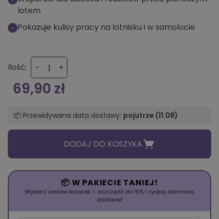
lotem
Pokazuje kulisy pracy na lotnisku i w samolocie
ilość
Ilość:
-
+
Wszystko
o
69,90
zł
samolotach
📦 Przewidywana data dostawy:
pojutrze (11.08)
DODAJ DO KOSZYKA
📦 W PAKIECIE TANIEJ!
Wybierz zestaw książek – oszczędź do 15% i zyskaj darmową
dostawę!