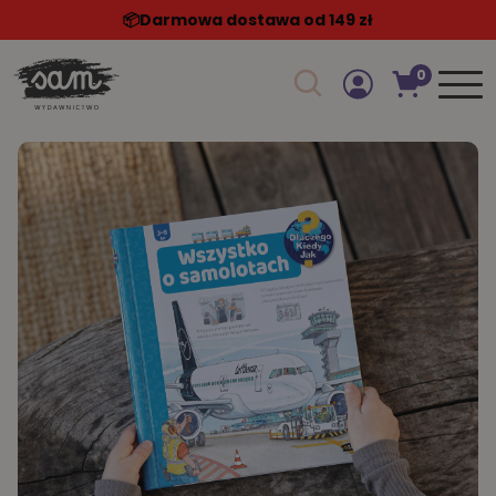
📦️Darmowa dostawa od 149 zł
0
Szukaj w sklepie