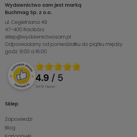
Wydawnictwo sam jest marką
Buchmag Sp. z o.o.
ul. Cegielniana 49
47-400 Racibórz
sklep@wydawnictwosam.pl
Odpowiadamy od poniedziałku do piątku między
godz: 9:00 a 16:00
4.9
/ 5
3474
opinii
Sklep
Zapowiedzi
Blog
Kartonówki