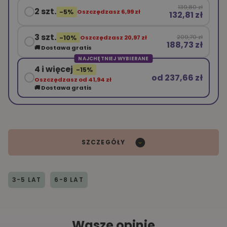
139,80 zł
2 szt.
-5%
Oszczędzasz 6,99 zł
132,81 zł
3 szt.
209,70 zł
-10%
Oszczędzasz 20,97 zł
188,73 zł
🚚 Dostawa gratis
NAJCHĘTNIEJ WYBIERANE
4 i więcej
-15%
od 237,66 zł
Oszczędzasz od 41,94 zł
🚚 Dostawa gratis
SZCZEGÓŁY
3-5 LAT
6-8 LAT
Wasze opinie