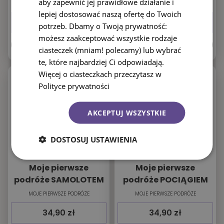
aby zapewnić jej prawidłowe działanie i
WIELKIE KSIĘGI DUDEN
WIELKIE KSIĘGI DUDEN
lepiej dostosować naszą ofertę do Twoich
49,90
zł
49,90
zł
potrzeb. Dbamy o Twoją prywatność:
możesz zaakceptować wszystkie rodzaje
POINFORMUJ MNIE
POINFORMUJ MNIE
ciasteczek (mniam! polecamy) lub wybrać
te, które najbardziej Ci odpowiadają.
Więcej o ciasteczkach przeczytasz w
Polityce prywatności
AKCEPTUJ WSZYSTKIE
DOSTOSUJ USTAWIENIA
Moje pierwsze
Moje pierwsze
podróże SAMOLOTEM
podróże POCIĄGIEM
MOJE PIERWSZE PODRÓŻE
MOJE PIERWSZE PODRÓŻE
34,90
zł
34,90
zł