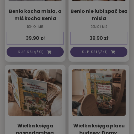
Benio kocha misia, a
Benio nie lubi spać bez
miś kocha Benia
misia
BENIO I MIŚ
BENIO I MIŚ
39,90
zł
39,90
zł
KUP KSIĄŻKĘ
KUP KSIĄŻKĘ
Wielka księga
Wielka księga placu
gospodarstwa.
budowy. Domy,