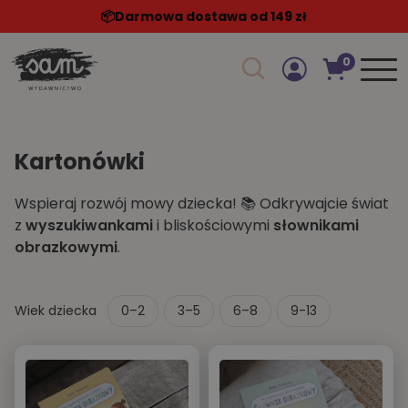
📦️Darmowa dostawa od 149 zł
0
Szukaj w sklepie
Kartonówki
Wspieraj rozwój mowy dziecka!
📚
Odkrywajcie świat
z
wyszukiwankami
i bliskościowymi
słownikami
obrazkowymi
.
Wiek dziecka
0–2
3–5
6–8
9-13