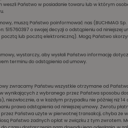
m weszli Państwo w posiadanie towaru lub w którym osoba
u.
mowy, muszą Państwo poinformować nas (BUCHMAG Sp. z o
fon: 515760397 o swojej decyzji o odstąpieniu od niniejsz
 pocztą lub pocztą elektroniczną). Mogą Państwo skorzy
umowy, wystarczy, aby wysłali Państwo informację doty
wem terminu do odstąpienia od umowy.
mowy zwracamy Państwu wszystkie otrzymane od Państwa 
w wynikających z wybranego przez Państwa sposobu dosta
 niezwłocznie, a w każdym przypadku nie później niż 14 d
aniu prawa odstąpienia od niniejszej umowy. Zwrotu płat
przez Państwa użyte w pierwotnej transakcji, chyba że wy
niosą Państwo żadnych opłat w związku z tym zwrotem. 
 do czasu dostarczenia nam dowodu jego odesłania, w zal