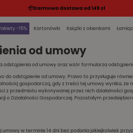
📦️Darmowa dostawa od 149 zł
Pakiety -15%
Kartonówki
Książki z okienkami
Łamiąc
ienia od umowy
wa odstąpienia od umowy oraz wzór formularza odstąpie
o do odstąpienie od umowy. Prawo to przysługuje równi
lnością gospodarczą, gdy z treści tej umowy wynika, że 
i z przedmiotu wykonywanej przez nich działalności go
macji o Działalności Gospodarczej. Pozostałym przedsięb
j umowy w terminie 14 dni bez podania jakiejkolwiek prz