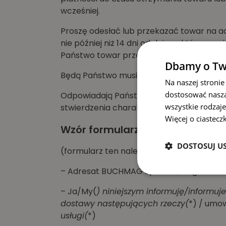
wcześniej.
Proszę odesłać lub przekazać towar na adr
nie później niż 14 dni od dnia, w którym p
Państwo towar przed upływem terminu 14 
Dbamy o Tw
Będą Państwo musieli ponieść bezpośredn
Na naszej stronie
dostosować naszą
Odpowiadają Państwo tylko za zmniejszeni
wszystkie rodzaje
stwierdzenia charakteru, cech i funkcjon
Więcej o ciastecz
Wzór formularza odstąpienia 
DOSTOSUJ U
(formularz ten należy wypełnić i odesłać
– Adresat BUCHMAG Sp. z o.o., Cegielniana
– Ja/My(
) niniejszym informuję/informuj
dostawy następujących rzeczy(
*) / umow
usługi(
*)