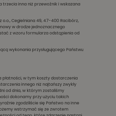
 trzecia inna niż przewoźnik i wskazana
.o., Cegielniana 49, 47-400 Racibórz,
ej umowy w drodze jednoznacznego
stać z wzoru formularza odstąpienia od
czącą wykonania przysługującego Państwu
płatności, w tym koszty dostarczenia
rczenia innego niż najtańszy zwykły
ni od dnia, w którym zostaliśmy
ności dokonamy przy użyciu takich
raźnie zgodziliście się Państwo na inne
Możemy wstrzymać się ze zwrotem
eżności od tego, które zdarzenie nastąpi