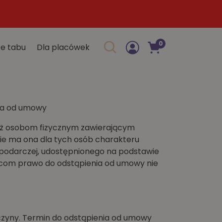
0
e tabu
Dla placówek
Szukaj w sklepie
nia od umowy
eż osobom fizycznym zawierającym
nie ma ona dla tych osób charakteru
spodarczej, udostępnionego na podstawie
iorcom prawo do odstąpienia od umowy nie
yczyny. Termin do odstąpienia od umowy