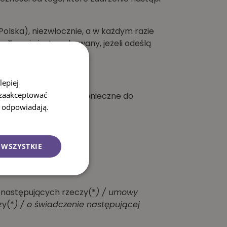
olska), niezwłocznie, a w każdym razie
y. Termin jest zachowany, jeżeli odeślą
lepiej
 zaakceptować
sób inny niż było to konieczne do
i odpowiadają.
 WSZYSTKIE
następujących rzeczy(*
) / umowy
zy(*
) / o świadczenie następującej