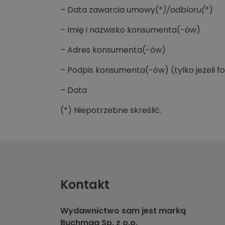
– Data zawarcia umowy(*
)/odbioru(
*)
– Imię i nazwisko konsumenta(-ów)
– Adres konsumenta(-ów)
– Podpis konsumenta(-ów) (tylko jeżeli fo
– Data
(*) Niepotrzebne skreślić.
Kontakt
Wydawnictwo sam jest marką
Buchmag Sp. z o.o.