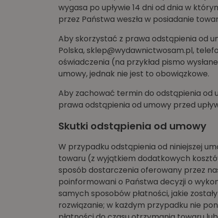
wygasa po upływie 14 dni od dnia w który
przez Państwa weszła w posiadanie towar
Aby skorzystać z prawa odstąpienia od u
Polska,
sklep@wydawnictwosam.pl
, tele
oświadczenia (na przykład pismo wysłane
umowy, jednak nie jest to obowiązkowe.
Aby zachować termin do odstąpienia od 
prawa odstąpienia od umowy przed upły
Skutki odstąpienia od umowy
W przypadku odstąpienia od niniejszej u
towaru (z wyjątkiem dodatkowych kosztó
sposób dostarczenia oferowany przez nas),
poinformowani o Państwa decyzji o wykon
samych sposobów płatności, jakie zostały 
rozwiązanie; w każdym przypadku nie po
płatności do czasu otrzymania towaru lub