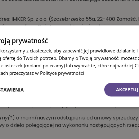
es: IMKER Sp. z o.o. (Szczebrzeska 55a, 22-400 Zamość, P
oinformowali nas Państwo o odstąpieniu od niniejszej umow
dni.
oją prywatność
ie koszty zwrotu towaru.
 korzystamy z ciasteczek, aby zapewnić jej prawidłowe działanie i 
 ofertę do Twoich potrzeb. Dbamy o Twoją prywatność: możesz
e wartości towaru wynikające z korzystania z niego w spo
 ciasteczek (mniam! polecamy) lub wybrać te, które najbardziej C
owania towaru.
kach przeczytasz w Polityce prywatności
od umowy
STAWIENIA
AKCEPTUJ
 tylko w przypadku chęci odstąpienia od umowy)
 49, Racibórz, Polska,
sklep@wydawnictwosam.pl
.
emy(
*) o moim/naszym odstąpieniu od umowy sprzedaży 
y o dzieło polegającej na wykonaniu następujących rzec