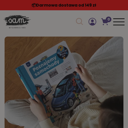
📦️Darmowa dostawa od 149 zł
0
Szukaj w sklepie