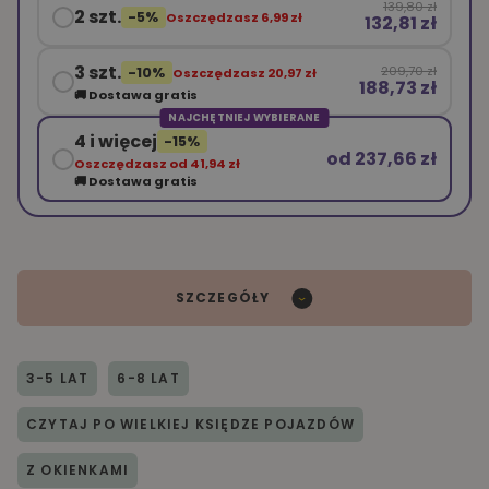
139,80 zł
2 szt.
-5%
Oszczędzasz 6,99 zł
132,81 zł
3 szt.
209,70 zł
-10%
Oszczędzasz 20,97 zł
188,73 zł
🚚 Dostawa gratis
NAJCHĘTNIEJ WYBIERANE
4 i więcej
-15%
od 237,66 zł
Oszczędzasz od 41,94 zł
🚚 Dostawa gratis
SZCZEGÓŁY
3-5 LAT
6-8 LAT
CZYTAJ PO WIELKIEJ KSIĘDZE POJAZDÓW
Z OKIENKAMI