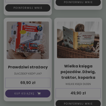
POINFORMUJ MNIE
POINFORMUJ MNIE
Wielka księga
Prawdziwi strażacy
pojazdów. Dźwig,
DLACZEGO? KIEDY? JAK?
traktor, koparka
69,90
zł
WIELKIE KSIĘGI DUDEN
49,90
zł
KUP KSIĄŻKĘ
POINFORMUJ MNIE