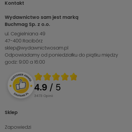
Kontakt
Wydawnictwo sam jest marką
Buchmag Sp. z o.o.
ul. Cegielniana 49
47-400 Racibórz
sklep@wydawnictwosam.pl
Odpowiadamy od poniedziałku do piątku między
godz: 9:00 a 16:00
4.9
/ 5
3473
opinii
Sklep
Zapowiedzi