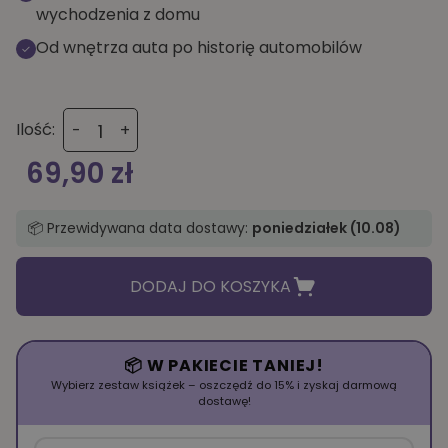
wychodzenia z domu
Od wnętrza auta po historię automobilów
ilość
Ilość:
-
+
Poznajemy
samochody
69,90
zł
📦 Przewidywana data dostawy:
poniedziałek (10.08)
DODAJ DO KOSZYKA
📦 W PAKIECIE TANIEJ!
Wybierz zestaw książek – oszczędź do 15% i zyskaj darmową
dostawę!