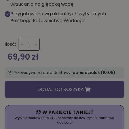
wrzucania na głęboką wodę
Przygotowana wg aktualnych wytycznych
Polskiego Ratownictwa Wodnego
ilość
Ilość:
-
+
Uczymy
się
69,90
zł
pływać
📦 Przewidywana data dostawy:
poniedziałek (10.08)
DODAJ DO KOSZYKA
📦 W PAKIECIE TANIEJ!
Wybierz zestaw książek – oszczędź do 15% i zyskaj darmową
dostawę!