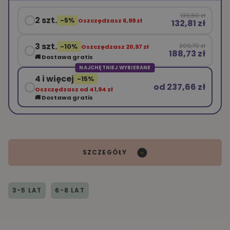
139,80 zł
2 szt.
-5%
Oszczędzasz 6,99 zł
132,81 zł
3 szt.
209,70 zł
-10%
Oszczędzasz 20,97 zł
188,73 zł
🚚 Dostawa gratis
NAJCHĘTNIEJ WYBIERANE
4 i więcej
-15%
od 237,66 zł
Oszczędzasz od 41,94 zł
🚚 Dostawa gratis
SZCZEGÓŁY
3-5 LAT
6-8 LAT