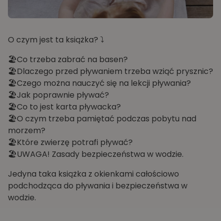
O czym jest ta książka? ⤵️
🏖️Co trzeba zabrać na basen?
🏖️Dlaczego przed pływaniem trzeba wziąć prysznic?
🏖️Czego można nauczyć się na lekcji pływania?
🏖️Jak poprawnie pływać?
🏖️Co to jest karta pływacka?
🏖️O czym trzeba pamiętać podczas pobytu nad
morzem?
🏖️Które zwierzę potrafi pływać?
🏖️UWAGA! Zasady bezpieczeństwa w wodzie.
Jedyna taka książka z okienkami całościowo
podchodząca do pływania i bezpieczeństwa w
wodzie.