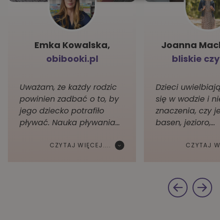
Emka Kowalska,
Joanna Mack
obibooki.pl
bliskie cz
Uważam, że każdy rodzic
Dzieci uwielbiaj
powinien zadbać o to, by
się w wodzie i n
jego dziecko potrafiło
znaczenia, czy je
pływać. Nauka pływania…
basen, jezioro,…
CZYTAJ WIĘCEJ....
CZYTAJ WI