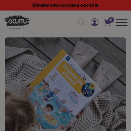
📦️Darmowa dostawa od 149 zł
0
Szukaj w sklepie