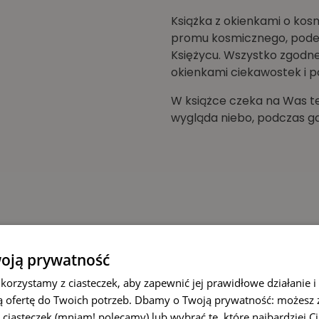
Książka z okienkami o kos
promu kosmicznego, podejr
Księżycu. Wszystko zgodne
okienkami ciekawostek i po
W książce czeka na Was te
wygląda niebo, podczas gd
acją kosmiczną?
oją prywatność
 korzystamy z ciasteczek, aby zapewnić jej prawidłowe działanie i 
 ofertę do Twoich potrzeb. Dbamy o Twoją prywatność: możesz
 ciasteczek (mniam! polecamy) lub wybrać te, które najbardziej C