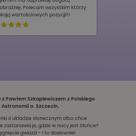
ięki nim ma naprawdę bogatą
obraźnię. Polecam wszystkim którzy
ukają wartościowych pozycji!!!
 z Pawłem Szkaplewiczem z Polskiego
Astronomii o. Szczecin.
nki o układzie słonecznym albo chce
 zastanawia je, gdzie w nocy jest Słońce?
ięgnięcie gwiazd – i to dosłownie!