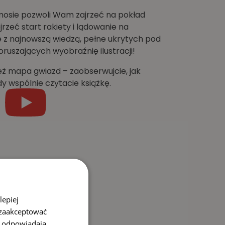
mosie pozwoli Wam zajrzeć na pokład
zeć start rakiety i lądowanie na
 z najnowszą wiedzą, pełne ukrytych pod
ruszających wyobraźnię ilustracji!
ż mapa gwiazd – zaobserwujcie, jak
y wspólnie czytacie książkę.
lepiej
 zaakceptować
i odpowiadają.