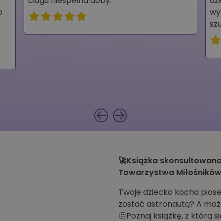
ciagu niespełna doby.
dz
o
wy
sz
🚀Książka skonsultowana
Towarzystwa Miłośników 
Twoje dziecko kocha piose
zostać astronautą? A może
🤔Poznaj książkę, z którą s