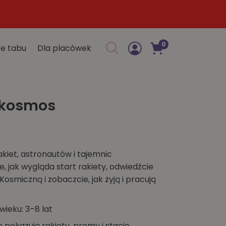
0
e tabu
Dla placówek
Szukaj w sklepie
kosmos
akiet, astronautów i tajemnic
 jak wygląda start rakiety, odwiedźcie
smiczną i zobaczcie, jak żyją i pracują
wieku: 3–8 lat
 pokazują rakiety, promy i stacje