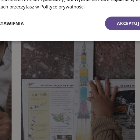
h książkach
kach przeczytasz w Polityce prywatności
STAWIENIA
AKCEPTUJ