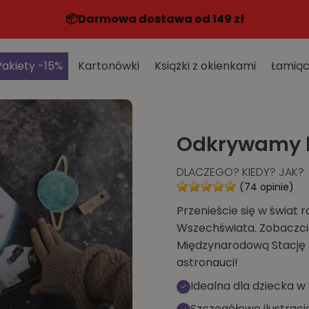
📦️Darmowa dostawa od 149 zł
Pakiety -15%
Kartonówki
Książki z okienkami
Łamiąc
Odkrywamy 
DLACZEGO? KIEDY? JAK?
(74 opinie)
Przenieście się w świat r
Wszechświata. Zobaczcie,
Międzynarodową Stację Ko
astronauci!
Idealna dla dziecka w 
Szczegółowe ilustracje