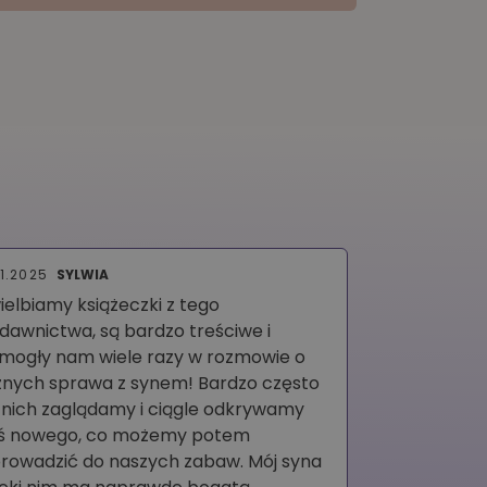
11.2025
SYLWIA
17.08.2025
Do
ielbiamy książeczki z tego
Polecam dla 
dawnictwa, są bardzo treściwe i
kosmosem naw
mogły nam wiele razy w rozmowie o
wystarczy d
żnych sprawa z synem! Bardzo często
książka bard
 nich zaglądamy i ciągle odkrywamy
ś nowego, co możemy potem
rowadzić do naszych zabaw. Mój syna