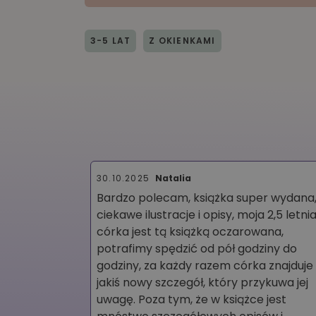
3-5 LAT
Z OKIENKAMI
30.10.2025
Natalia
ia córka i 14
Bardzo polecam, książka super wydana
owani, chcą
ciekawe ilustracje i opisy, moja 2,5 letni
aż
córka jest tą książką oczarowana,
żek, które
potrafimy spędzić od pół godziny do
dane,
godziny, za każdy razem córka znajduje
ą o każdy
jakiś nowy szczegół, który przykuwa jej
uwagę. Poza tym, że w książce jest