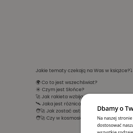
Jakie tematy czekają na Was w książce?
⤵️
🌍 Co to jest wszechświat?
☀️ Czym jest Słońce?
🚀 Jak rakieta wzbija się w powietrze?
🛰 Jaka jest różnica między promem a st
Dbamy o Tw
🧑‍🚀 Jak zostać astronautą?
🧑‍🚀 Czy w kosmosie muszą się myć?
Na naszej stronie
dostosować naszą
wszystkie rodzaje