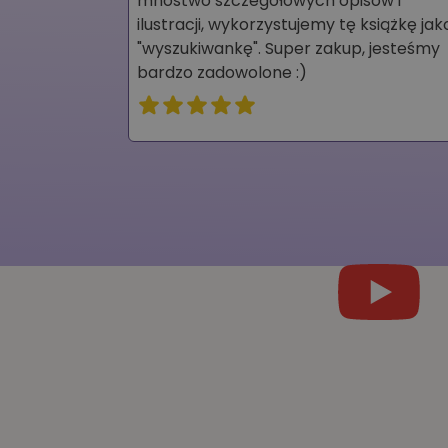
mnóstwo szczegółowych opisów i
ilustracji, wykorzystujemy tę książkę jak
"wyszukiwankę". Super zakup, jesteśmy
bardzo zadowolone :)