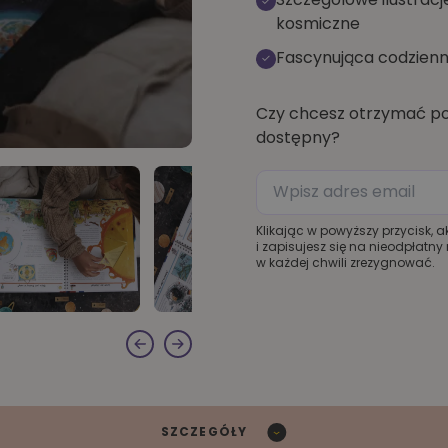
kosmiczne
Fascynująca codzienn
Czy chcesz otrzymać po
dostępny?
Klikając w powyższy przycisk, 
i zapisujesz się na nieodpłatn
w każdej chwili zrezygnować.
SZCZEGÓŁY