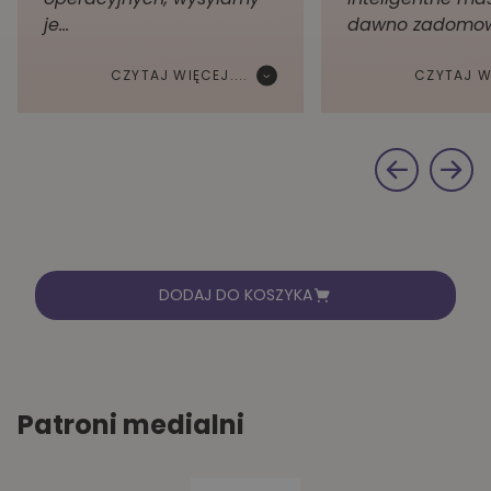
je…
dawno zadomow
CZYTAJ WIĘCEJ....
CZYTAJ WI
DODAJ DO KOSZYKA
Patroni medialni