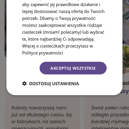
aby zapewnić jej prawidłowe działanie i
lepiej dostosować naszą ofertę do Twoich
potrzeb. Dbamy o Twoją prywatność:
możesz zaakceptować wszystkie rodzaje
ciasteczek (mniam! polecamy) lub wybrać
te, które najbardziej Ci odpowiadają.
Więcej o ciasteczkach przeczytasz w
Polityce prywatności
AKCEPTUJ WSZYSTKIE
Emka Kowalska,
Joanna Mack
DOSTOSUJ USTAWIENIA
obibooki.pl
bliskie cz
Roboty towarzyszą nam
Świat pełen rob
już od dłuższego czasu. Są
odległa przyszło
w fabrykach, na salach
bardziej mylneg
operacyjnych, wysyłamy
inteligentne mas