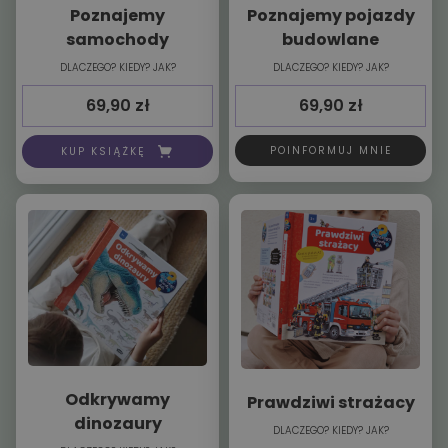
Poznajemy
Poznajemy pojazdy
samochody
budowlane
DLACZEGO? KIEDY? JAK?
DLACZEGO? KIEDY? JAK?
69,90
zł
69,90
zł
POINFORMUJ MNIE
KUP KSIĄŻKĘ
Odkrywamy
Prawdziwi strażacy
dinozaury
DLACZEGO? KIEDY? JAK?