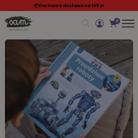
📦️Darmowa dostawa od 149 zł
0
Szukaj w sklepie