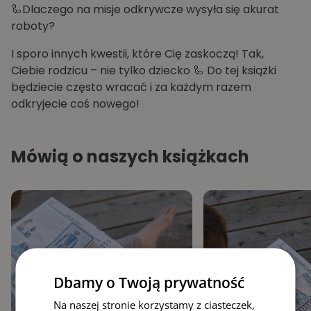
🦾Dlaczego na misje odkrywcze wysyła się akurat
roboty?
I sporo innych kwestii, które Cię zaskoczą! Tak,
Ciebie rodzicu – nie tylko dziecko 🦾 Do tej książki
będziecie często wracać i za każdym razem
odkryjecie coś nowego!
Mówią o naszych książkach
Dbamy o Twoją prywatność
Na naszej stronie korzystamy z ciasteczek,