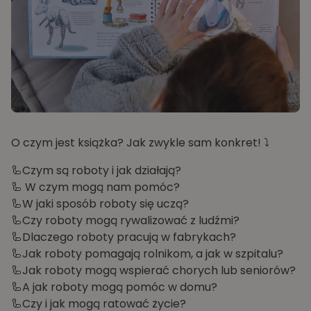
O czym jest książka? Jak zwykle sam konkret! ⤵️
🦾Czym są roboty i jak działają?
🦾 W czym mogą nam pomóc?
🦾W jaki sposób roboty się uczą?
🦾Czy roboty mogą rywalizować z ludźmi?
🦾Dlaczego roboty pracują w fabrykach?
🦾Jak roboty pomagają rolnikom, a jak w szpitalu?
🦾Jak roboty mogą wspierać chorych lub seniorów?
🦾A jak roboty mogą pomóc w domu?
🦾Czy i jak mogą ratować życie?