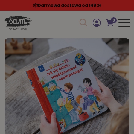
📦️Darmowa dostawa od 149 zł
0
Szukaj w sklepie