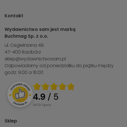
Kontakt
Wydawnictwo sam jest marką
Buchmag Sp. z o.o.
ul. Cegielniana 49
47-400 Racibórz
sklep@wydawnictwosam.pl
Odpowiadamy od poniedziałku do piątku między
godz: 9:00 a 16:00
4.9
/ 5
3473
opinii
Sklep