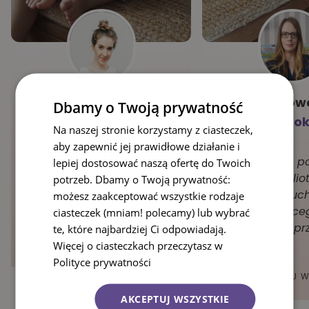
Katarzyna Frenczak-
Emka Kowa
Dbamy o Twoją prywatność
Sito,
kukumag.com
obibook
Na naszej stronie korzystamy z ciasteczek,
aby zapewnić jej prawidłowe działanie i
Książeczki z okienkami to
Pozycja, która p
lepiej dostosować naszą ofertę do Twoich
coś co zachwyca nie
znaleźć w biblio
potrzeb. Dbamy o Twoją prywatność:
jedno dziecko. A jeśli
każdego maluc
możesz zaakceptować wszystkie rodzaje
jeszcze takie pozycje…
rozpoczynające
ciasteczek (mniam! polecamy) lub wybrać
żłobkową lub pr
te, które najbardziej Ci odpowiadają.
adaptację. I…
CZYTAJ WIĘCEJ....
Więcej o ciasteczkach przeczytasz w
Polityce prywatności
CZYTAJ WI
AKCEPTUJ WSZYSTKIE