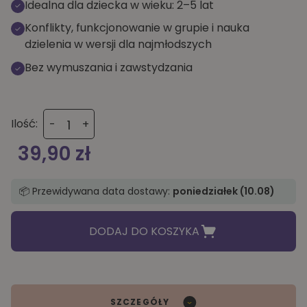
Idealna dla dziecka w wieku: 2–5 lat
Konflikty, funkcjonowanie w grupie i nauka
dzielenia w wersji dla najmłodszych
Bez wymuszania i zawstydzania
ilość
Ilość:
-
+
Jak
się
39,90
zł
dzielić,
współpracować
i
📦 Przewidywana data dostawy:
poniedziałek (10.08)
sobie
pomagać
DODAJ DO KOSZYKA
SZCZEGÓŁY