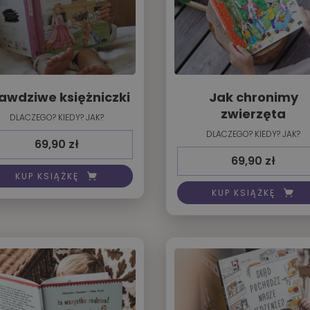
awdziwe księżniczki
Jak chronimy
zwierzęta
DLACZEGO? KIEDY? JAK?
DLACZEGO? KIEDY? JAK?
69,90
zł
69,90
zł
KUP KSIĄŻKĘ
KUP KSIĄŻKĘ