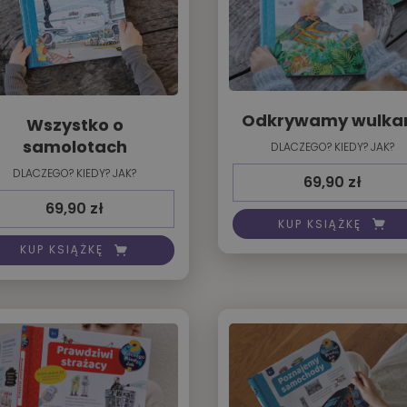
Odkrywamy wulka
Wszystko o
samolotach
DLACZEGO? KIEDY? JAK?
DLACZEGO? KIEDY? JAK?
69,90
zł
69,90
zł
KUP KSIĄŻKĘ
KUP KSIĄŻKĘ