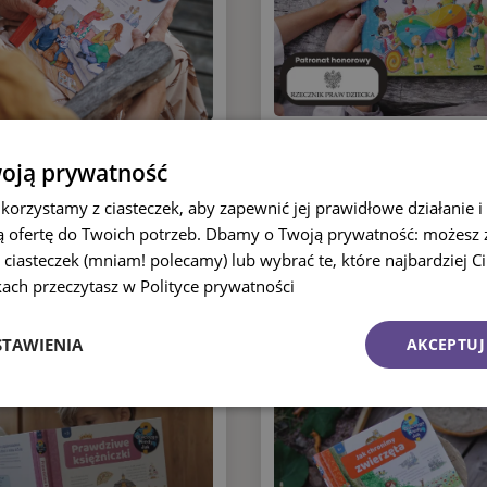
Jak żyjemy w
Poznajemy rodziny
oją prywatność
społeczeństwie
DLACZEGO? KIEDY? JAK?
 korzystamy z ciasteczek, aby zapewnić jej prawidłowe działanie i 
DLACZEGO? KIEDY? JAK?
69,90
zł
 ofertę do Twoich potrzeb. Dbamy o Twoją prywatność: możesz
69,90
zł
 ciasteczek (mniam! polecamy) lub wybrać te, które najbardziej C
KUP KSIĄŻKĘ
kach przeczytasz w Polityce prywatności
KUP KSIĄŻKĘ
STAWIENIA
AKCEPTUJ