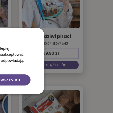
Prawdziwi piraci
DLACZEGO? KIEDY? JAK?
lepiej
69,90
zł
 zaakceptować
i odpowiadają.
KUP KSIĄŻKĘ
 WSZYSTKIE