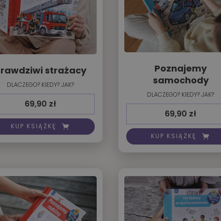
Poznajemy
rawdziwi strażacy
samochody
DLACZEGO? KIEDY? JAK?
DLACZEGO? KIEDY? JAK?
69,90
zł
69,90
zł
KUP KSIĄŻKĘ
KUP KSIĄŻKĘ