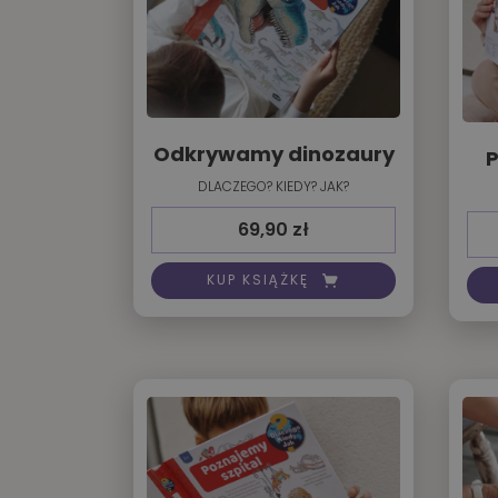
Odkrywamy dinozaury
P
DLACZEGO? KIEDY? JAK?
69,90
zł
KUP KSIĄŻKĘ