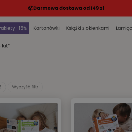
📦️Darmowa dostawa od 149 zł
Pakiety -15%
Kartonówki
Książki z okienkami
Łamiąc
 lat”
3
Wyczyść filtr