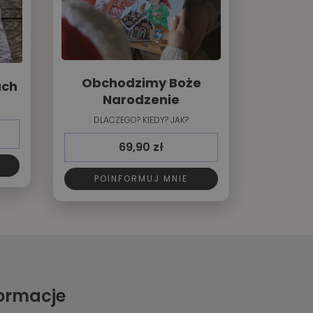
Obchodzimy Boże
ach
Narodzenie
DLACZEGO? KIEDY? JAK?
69,90
zł
POINFORMUJ MNIE
formacje