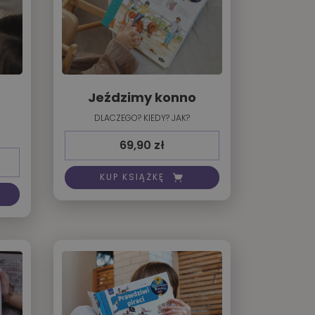
Jeździmy konno
DLACZEGO? KIEDY? JAK?
69,90
zł
KUP KSIĄŻKĘ