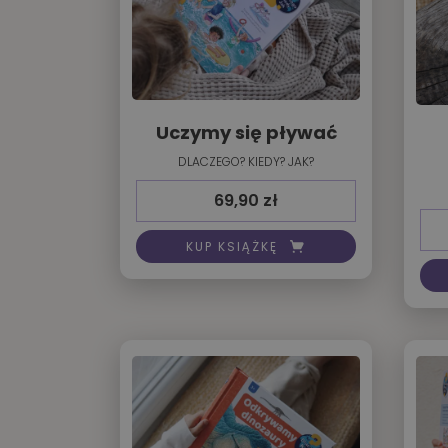
Uczymy się pływać
DLACZEGO? KIEDY? JAK?
69,90
zł
KUP KSIĄŻKĘ