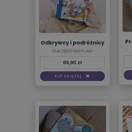
Pr
Odkrywcy i podróżnicy
DLACZEGO? KIEDY? JAK?
69,90
zł
KUP KSIĄŻKĘ