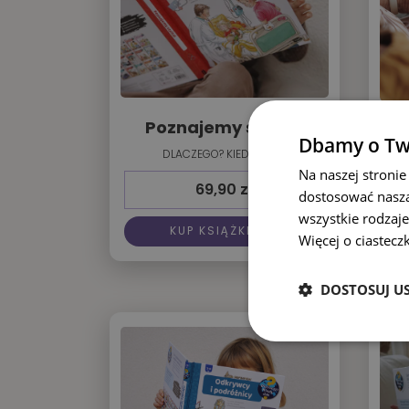
Poznajemy szpital
Dbamy o Tw
DLACZEGO? KIEDY? JAK?
Na naszej stronie
69,90
zł
dostosować naszą
wszystkie rodzaje
KUP KSIĄŻKĘ
Więcej o ciastecz
DOSTOSUJ U